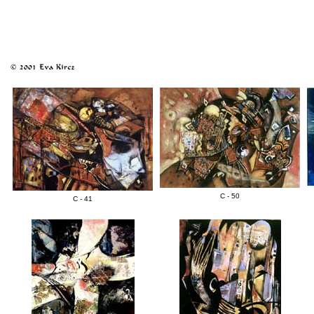
C - 50
C - 41