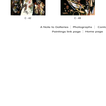
C - 42
C - 49